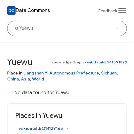
Data Commons
Feedback
Yuewu
Knowledge Graph
•
wikidataId/Q11091893
Place in
Liangshan Yi Autonomous Prefecture
,
Sichuan
,
China
,
Asia
,
World
No data found for Yuewu.
Places in Yuewu
wikidataId/Q14129165