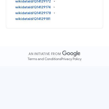
wikidataId/Q14129172
wikidataId/Q14129174
wikidataId/Q14129178
wikidataId/Q14129181
AN INITIATIVE FROM
Terms and Conditions
Privacy Policy