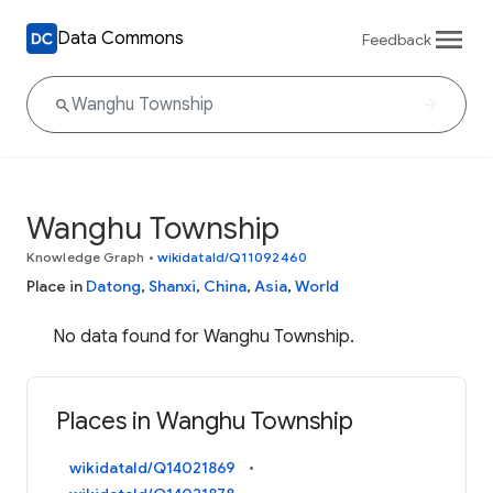
Data Commons
Feedback
Wanghu Township
Knowledge Graph
•
wikidataId/Q11092460
Place in
Datong
,
Shanxi
,
China
,
Asia
,
World
No data found for Wanghu Township.
Places in Wanghu Township
wikidataId/Q14021869