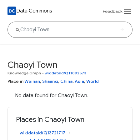
Data Commons
Feedback
Chaoyi Town
Knowledge Graph
•
wikidataId/Q11092573
Place in
Weinan
,
Shaanxi
,
China
,
Asia
,
World
No data found for Chaoyi Town.
Places in Chaoyi Town
wikidataId/Q13721717