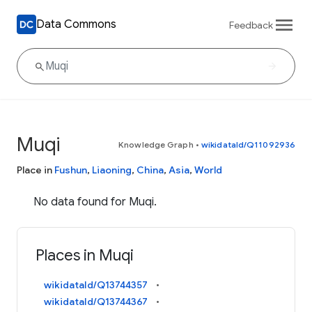
Data Commons
Feedback
Muqi
Knowledge Graph
•
wikidataId/Q11092936
Place in
Fushun
,
Liaoning
,
China
,
Asia
,
World
No data found for Muqi.
Places in Muqi
wikidataId/Q13744357
wikidataId/Q13744367