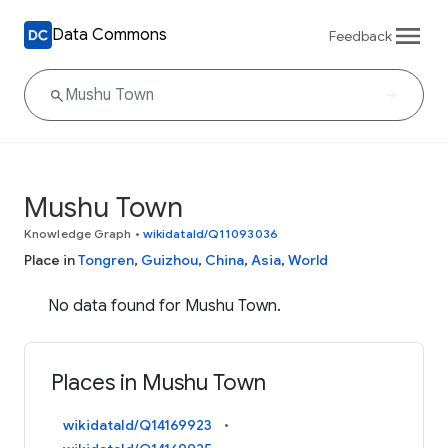
Data Commons
Feedback
Mushu Town
Knowledge Graph
•
wikidataId/Q11093036
Place in
Tongren
,
Guizhou
,
China
,
Asia
,
World
No data found for Mushu Town.
Places in Mushu Town
wikidataId/Q14169923