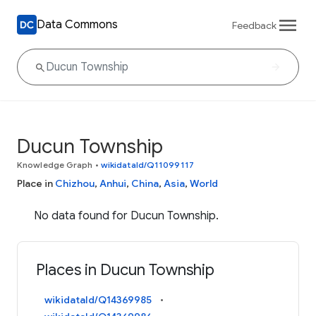
Data Commons
Feedback
Ducun Township
Knowledge Graph
•
wikidataId/Q11099117
Place in
Chizhou
,
Anhui
,
China
,
Asia
,
World
No data found for Ducun Township.
Places in Ducun Township
wikidataId/Q14369985