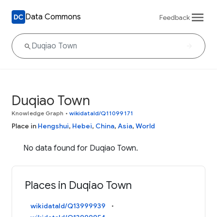
Data Commons
Feedback
Duqiao Town
Knowledge Graph
•
wikidataId/Q11099171
Place in
Hengshui
,
Hebei
,
China
,
Asia
,
World
No data found for Duqiao Town.
Places in Duqiao Town
wikidataId/Q13999939