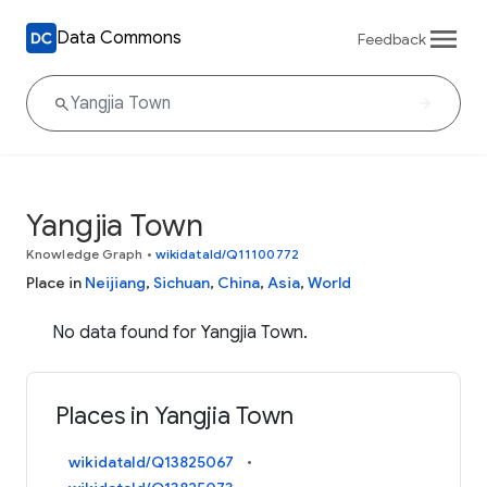
Data Commons
Feedback
Yangjia Town
Knowledge Graph
•
wikidataId/Q11100772
Place in
Neijiang
,
Sichuan
,
China
,
Asia
,
World
No data found for Yangjia Town.
Places in Yangjia Town
wikidataId/Q13825067