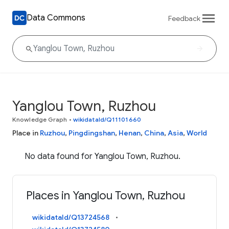
Data Commons
Feedback
Yanglou Town, Ruzhou
Knowledge Graph
•
wikidataId/Q11101660
Place in
Ruzhou
,
Pingdingshan
,
Henan
,
China
,
Asia
,
World
No data found for Yanglou Town, Ruzhou.
Places in Yanglou Town, Ruzhou
wikidataId/Q13724568