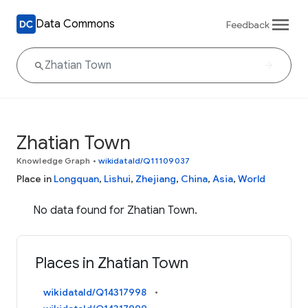
Data Commons
Feedback
Zhatian Town
Knowledge Graph
•
wikidataId/Q11109037
Place in
Longquan
,
Lishui
,
Zhejiang
,
China
,
Asia
,
World
No data found for Zhatian Town.
Places in Zhatian Town
wikidataId/Q14317998