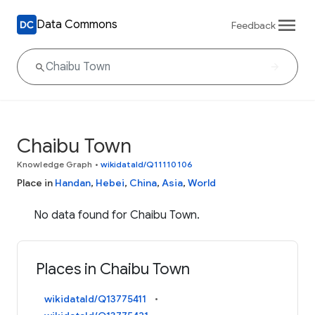
Data Commons
Feedback
Chaibu Town
Knowledge Graph
•
wikidataId/Q11110106
Place in
Handan
,
Hebei
,
China
,
Asia
,
World
No data found for Chaibu Town.
Places in Chaibu Town
wikidataId/Q13775411