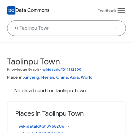
Data Commons
Feedback
Taolinpu Town
Knowledge Graph
•
wikidataId/Q11112300
Place in
Xinyang
,
Henan
,
China
,
Asia
,
World
No data found for Taolinpu Town.
Places in Taolinpu Town
wikidataId/Q13958206