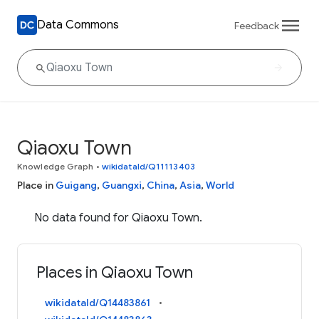
Data Commons
Feedback
Qiaoxu Town
Knowledge Graph
•
wikidataId/Q11113403
Place in
Guigang
,
Guangxi
,
China
,
Asia
,
World
No data found for Qiaoxu Town.
Places in Qiaoxu Town
wikidataId/Q14483861