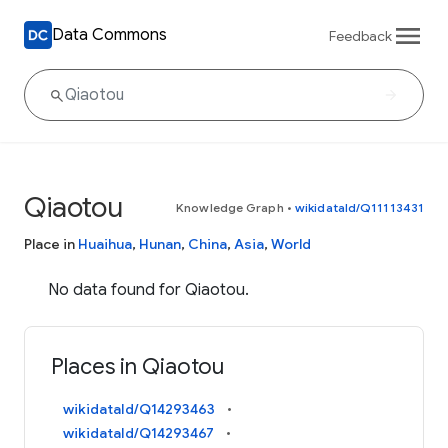
Data Commons
Feedback
Qiaotou
Knowledge Graph
•
wikidataId/Q11113431
Place in
Huaihua
,
Hunan
,
China
,
Asia
,
World
No data found for Qiaotou.
Places in Qiaotou
wikidataId/Q14293463
wikidataId/Q14293467