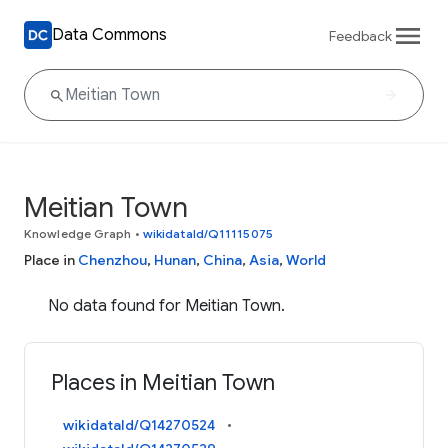
Data Commons
Feedback
Meitian Town
Knowledge Graph
•
wikidataId/Q11115075
Place in
Chenzhou
,
Hunan
,
China
,
Asia
,
World
No data found for Meitian Town.
Places in Meitian Town
wikidataId/Q14270524