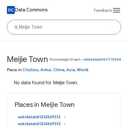
Data Commons
Feedback
Meijie Town
Knowledge Graph
•
wikidataId/Q11115344
Place in
Chizhou
,
Anhui
,
China
,
Asia
,
World
No data found for Meijie Town.
Places in Meijie Town
wikidataId/Q14369312
wikidataId/Q14369313