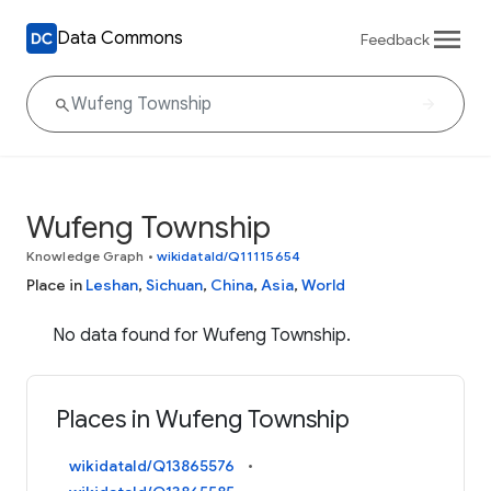
Data Commons
Feedback
Wufeng Township
Knowledge Graph
•
wikidataId/Q11115654
Place in
Leshan
,
Sichuan
,
China
,
Asia
,
World
No data found for Wufeng Township.
Places in Wufeng Township
wikidataId/Q13865576