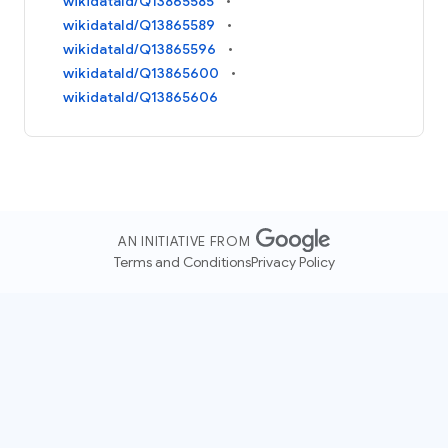
wikidataId/Q13865585
wikidataId/Q13865589
wikidataId/Q13865596
wikidataId/Q13865600
wikidataId/Q13865606
AN INITIATIVE FROM
Terms and Conditions
Privacy Policy