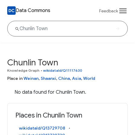
Data Commons
Feedback
Chunlin Town
Knowledge Graph
•
wikidataId/Q11117630
Place in
Weinan
,
Shaanxi
,
China
,
Asia
,
World
No data found for Chunlin Town.
Places in Chunlin Town
wikidataId/Q13729708