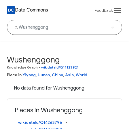
Data Commons
Feedback
Wushenggong
Knowledge Graph
•
wikidataId/Q11123921
Place in
Yiyang
,
Hunan
,
China
,
Asia
,
World
No data found for Wushenggong.
Places in Wushenggong
wikidataId/Q14263796