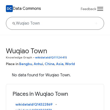
Data Commons
Feedback
Wuqiao Town
Knowledge Graph
•
wikidataId/Q11124415
Place in
Bengbu
,
Anhui
,
China
,
Asia
,
World
No data found for Wuqiao Town.
Places in Wuqiao Town
wikidataId/Q14322869