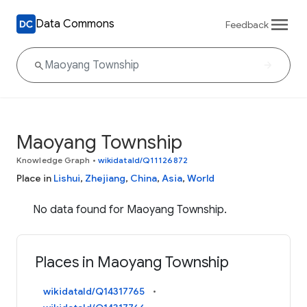
Data Commons
Feedback
Maoyang Township
Knowledge Graph
•
wikidataId/Q11126872
Place in
Lishui
,
Zhejiang
,
China
,
Asia
,
World
No data found for Maoyang Township.
Places in Maoyang Township
wikidataId/Q14317765