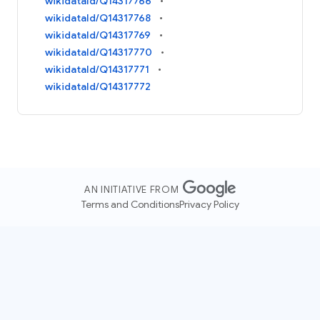
wikidataId/Q14317766
wikidataId/Q14317768
wikidataId/Q14317769
wikidataId/Q14317770
wikidataId/Q14317771
wikidataId/Q14317772
AN INITIATIVE FROM
Terms and Conditions
Privacy Policy