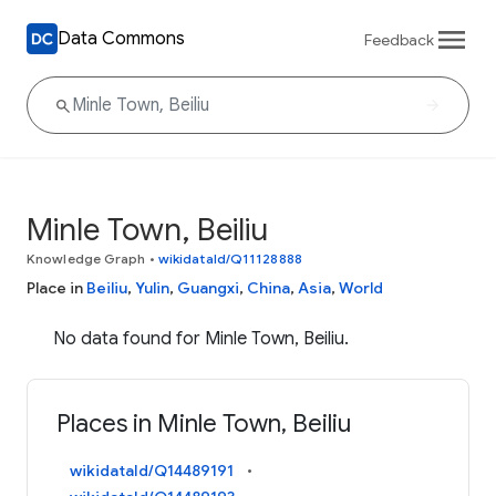
Data Commons
Feedback
Minle Town, Beiliu
Knowledge Graph
•
wikidataId/Q11128888
Place in
Beiliu
,
Yulin
,
Guangxi
,
China
,
Asia
,
World
No data found for Minle Town, Beiliu.
Places in Minle Town, Beiliu
wikidataId/Q14489191