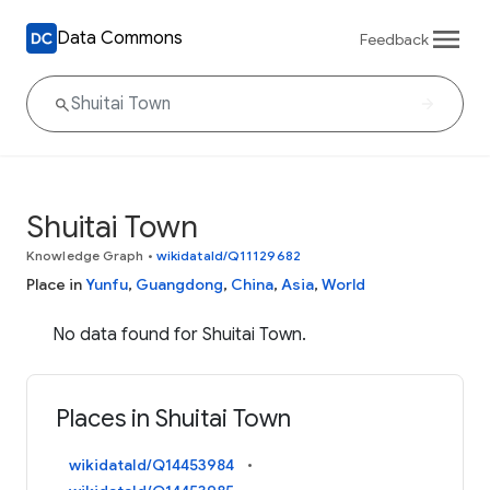
Data Commons
Feedback
Shuitai Town
Knowledge Graph
•
wikidataId/Q11129682
Place in
Yunfu
,
Guangdong
,
China
,
Asia
,
World
No data found for Shuitai Town.
Places in Shuitai Town
wikidataId/Q14453984