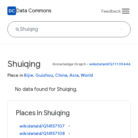
Data Commons
Feedback
Shuiqing
Knowledge Graph
•
wikidataId/Q11130446
Place in
Bijie
,
Guizhou
,
China
,
Asia
,
World
No data found for Shuiqing.
Places in Shuiqing
wikidataId/Q14157107
wikidataId/Q14157108