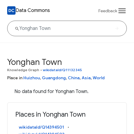
Data Commons
Feedback
Yonghan Town
Knowledge Graph
•
wikidataId/Q11132345
Place in
Huizhou
,
Guangdong
,
China
,
Asia
,
World
No data found for Yonghan Town.
Places in Yonghan Town
wikidataId/Q14394501