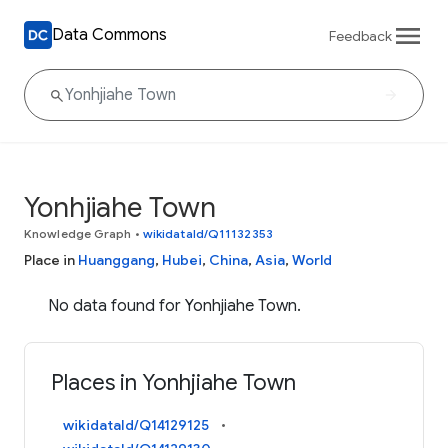
Data Commons
Feedback
Yonhjiahe Town
Knowledge Graph
•
wikidataId/Q11132353
Place in
Huanggang
,
Hubei
,
China
,
Asia
,
World
No data found for Yonhjiahe Town.
Places in Yonhjiahe Town
wikidataId/Q14129125