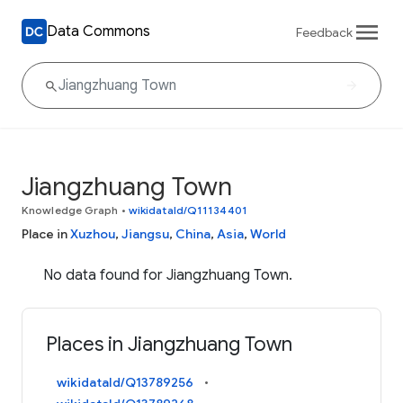
Data Commons
Feedback
Jiangzhuang Town
Knowledge Graph
•
wikidataId/Q11134401
Place in
Xuzhou
,
Jiangsu
,
China
,
Asia
,
World
No data found for Jiangzhuang Town.
Places in Jiangzhuang Town
wikidataId/Q13789256