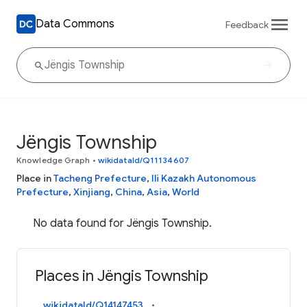
Data Commons
Feedback
Jëngis Township
Knowledge Graph
•
wikidataId/Q11134607
Place in
Tacheng Prefecture
,
Ili Kazakh Autonomous
Prefecture
,
Xinjiang
,
China
,
Asia
,
World
No data found for Jëngis Township.
Places in Jëngis Township
wikidataId/Q14147453