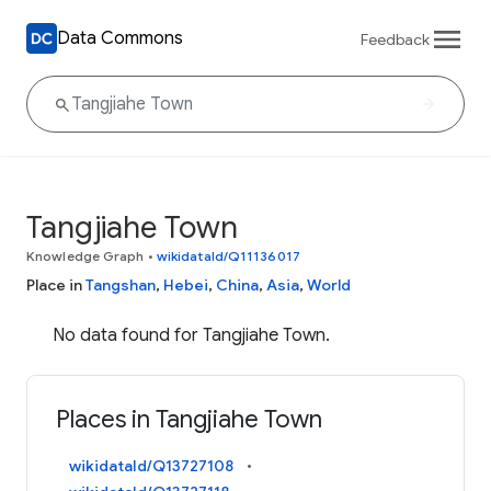
Data Commons
Feedback
Tangjiahe Town
Knowledge Graph
•
wikidataId/Q11136017
Place in
Tangshan
,
Hebei
,
China
,
Asia
,
World
No data found for Tangjiahe Town.
Places in Tangjiahe Town
wikidataId/Q13727108