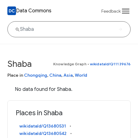
Data Commons
Feedback
Shaba
Knowledge Graph
•
wikidataId/Q11139676
Place in
Chongqing
,
China
,
Asia
,
World
No data found for Shaba.
Places in Shaba
wikidataId/Q13680531
wikidataId/Q13680542