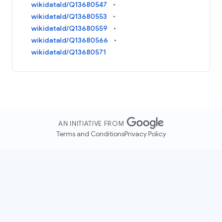
wikidataId/Q13680547
wikidataId/Q13680553
wikidataId/Q13680559
wikidataId/Q13680566
wikidataId/Q13680571
AN INITIATIVE FROM
Terms and Conditions
Privacy Policy