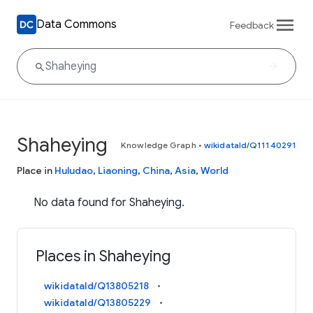
Data Commons
Feedback
Shaheying
Knowledge Graph
•
wikidataId/Q11140291
Place in
Huludao
,
Liaoning
,
China
,
Asia
,
World
No data found for Shaheying.
Places in Shaheying
wikidataId/Q13805218
wikidataId/Q13805229