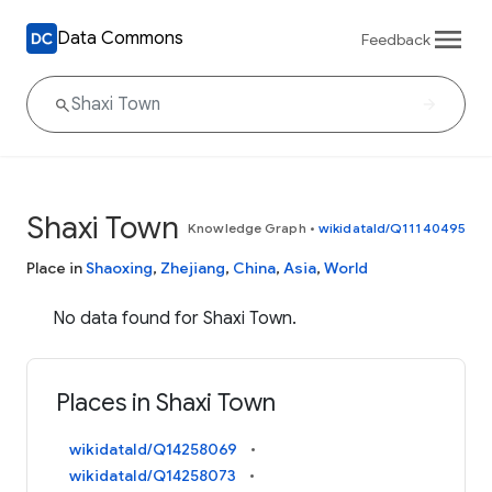
Data Commons
Feedback
Shaxi Town
Knowledge Graph
•
wikidataId/Q11140495
Place in
Shaoxing
,
Zhejiang
,
China
,
Asia
,
World
No data found for Shaxi Town.
Places in Shaxi Town
wikidataId/Q14258069
wikidataId/Q14258073