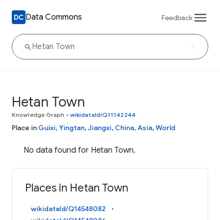
Data Commons
Feedback
Hetan Town
Knowledge Graph
•
wikidataId/Q11142244
Place in
Guixi
,
Yingtan
,
Jiangxi
,
China
,
Asia
,
World
No data found for Hetan Town.
Places in Hetan Town
wikidataId/Q14548082