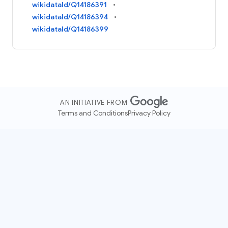
wikidataId/Q14186391
wikidataId/Q14186394
wikidataId/Q14186399
AN INITIATIVE FROM
Terms and Conditions
Privacy Policy