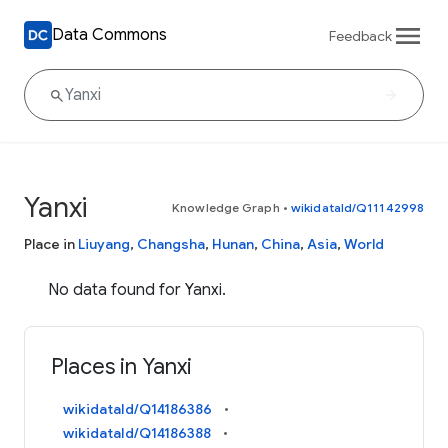
Data Commons
Feedback
Yanxi
Knowledge Graph
•
wikidataId/Q11142998
Place in
Liuyang
,
Changsha
,
Hunan
,
China
,
Asia
,
World
No data found for Yanxi.
Places in Yanxi
wikidataId/Q14186386
wikidataId/Q14186388