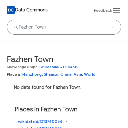
Data Commons
Feedback
Fazhen Town
Knowledge Graph
•
wikidataId/Q11143740
Place in
Hanzhong
,
Shaanxi
,
China
,
Asia
,
World
No data found for Fazhen Town.
Places in Fazhen Town
wikidataId/Q13760054