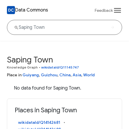
Data Commons
Feedback
Saping Town
Knowledge Graph
•
wikidataId/Q11145747
Place in
Guiyang
,
Guizhou
,
China
,
Asia
,
World
No data found for Saping Town.
Places in Saping Town
wikidataId/Q14142681