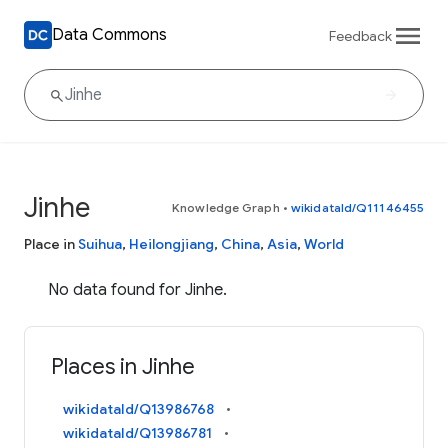
Data Commons
Feedback
Jinhe
Knowledge Graph
•
wikidataId/Q11146455
Place in
Suihua
,
Heilongjiang
,
China
,
Asia
,
World
No data found for Jinhe.
Places in Jinhe
wikidataId/Q13986768
wikidataId/Q13986781