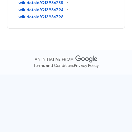
wikidataId/Q13986788
wikidataId/Q13986794
wikidataId/Q13986798
AN INITIATIVE FROM
Terms and Conditions
Privacy Policy