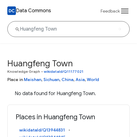
Data Commons
Feedback
Huangfeng Town
Knowledge Graph
•
wikidataId/Q11177021
Place in
Meishan
,
Sichuan
,
China
,
Asia
,
World
No data found for Huangfeng Town.
Places in Huangfeng Town
wikidataId/Q13944831