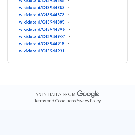
wikidataId/Q13944845
wikidataId/Q13944858
wikidataId/Q13944873
wikidataId/Q13944885
wikidataId/Q13944896
wikidataId/Q13944907
wikidataId/Q13944918
wikidataId/Q13944931
AN INITIATIVE FROM
Terms and Conditions
Privacy Policy