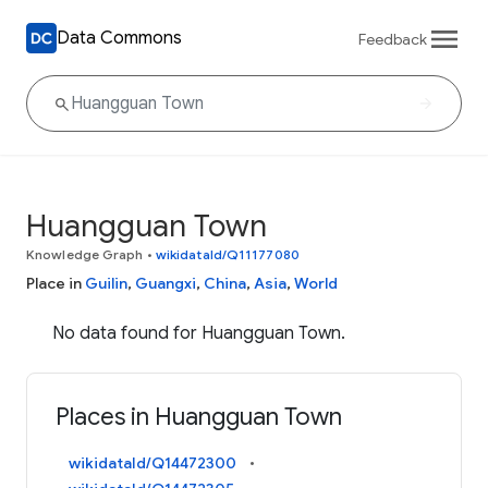
Data Commons
Feedback
Huangguan Town
Knowledge Graph
•
wikidataId/Q11177080
Place in
Guilin
,
Guangxi
,
China
,
Asia
,
World
No data found for Huangguan Town.
Places in Huangguan Town
wikidataId/Q14472300