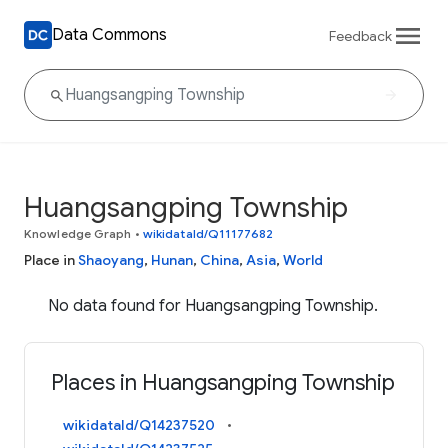
Data Commons
Feedback
Huangsangping Township
Knowledge Graph
•
wikidataId/Q11177682
Place in
Shaoyang
,
Hunan
,
China
,
Asia
,
World
No data found for Huangsangping Township.
Places in Huangsangping Township
wikidataId/Q14237520