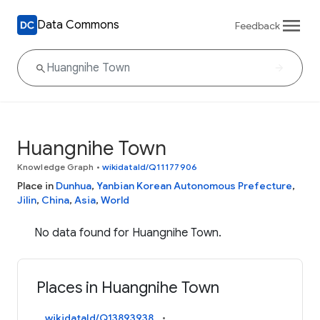
Data Commons
Feedback
Huangnihe Town
Knowledge Graph
•
wikidataId/Q11177906
Place in
Dunhua
,
Yanbian Korean Autonomous Prefecture
,
Jilin
,
China
,
Asia
,
World
No data found for Huangnihe Town.
Places in Huangnihe Town
wikidataId/Q13893938