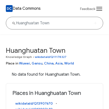
Data Commons
Feedback
Huanghuatan Town
Knowledge Graph
•
wikidataId/Q11178327
Place in
Wuwei
,
Gansu
,
China
,
Asia
,
World
No data found for Huanghuatan Town.
Places in Huanghuatan Town
wikidataId/Q13907670