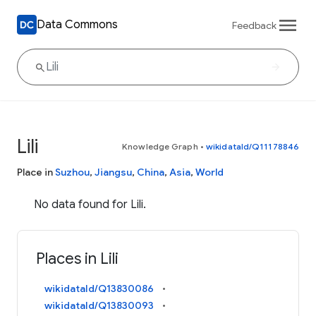
Data Commons
Feedback
Lili
Knowledge Graph
•
wikidataId/Q11178846
Place in
Suzhou
,
Jiangsu
,
China
,
Asia
,
World
No data found for Lili.
Places in Lili
wikidataId/Q13830086
wikidataId/Q13830093