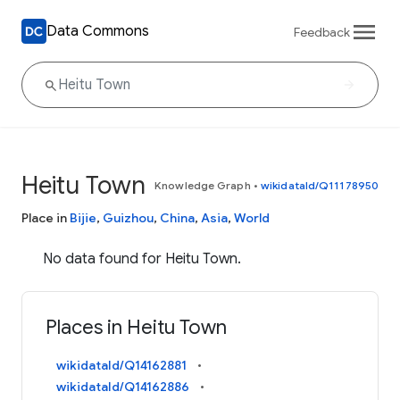
Data Commons
Feedback
Heitu Town
Knowledge Graph
•
wikidataId/Q11178950
Place in
Bijie
,
Guizhou
,
China
,
Asia
,
World
No data found for Heitu Town.
Places in Heitu Town
wikidataId/Q14162881
wikidataId/Q14162886