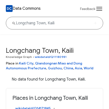
Data Commons
Feedback
Longchang Town, Kaili
Knowledge Graph
•
wikidataId/Q11180981
Place in
Kaili City
,
Qiandongnan Miao and Dong
Autonomous Prefecture
,
Guizhou
,
China
,
Asia
,
World
No data found for Longchang Town, Kaili.
Places in Longchang Town, Kaili
wikidataId/Q14171845