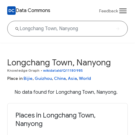
Data Commons
Feedback
Longchang Town, Nanyong
Knowledge Graph
•
wikidataId/Q11180985
Place in
Bijie
,
Guizhou
,
China
,
Asia
,
World
No data found for Longchang Town, Nanyong.
Places in Longchang Town,
Nanyong