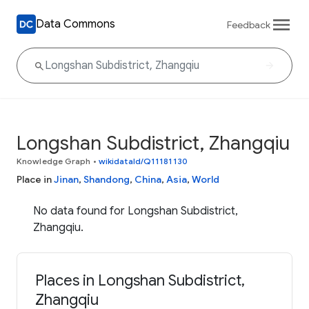
Data Commons
Feedback
Longshan Subdistrict, Zhangqiu
Knowledge Graph
•
wikidataId/Q11181130
Place in
Jinan
,
Shandong
,
China
,
Asia
,
World
No data found for Longshan Subdistrict,
Zhangqiu.
Places in Longshan Subdistrict,
Zhangqiu