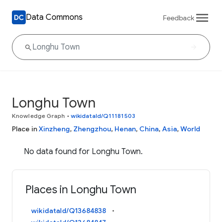
Data Commons
Feedback
Longhu Town
Knowledge Graph
•
wikidataId/Q11181503
Place in
Xinzheng
,
Zhengzhou
,
Henan
,
China
,
Asia
,
World
No data found for Longhu Town.
Places in Longhu Town
wikidataId/Q13684838