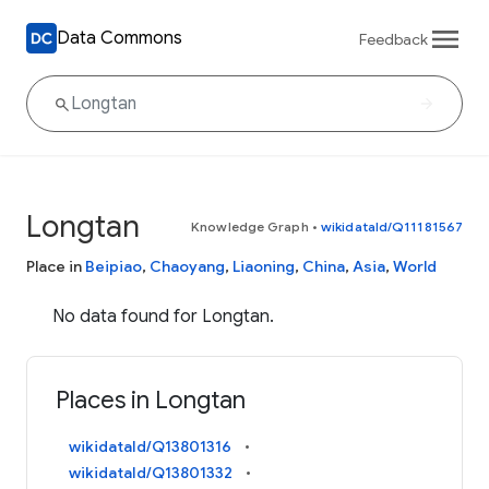
Data Commons
Feedback
Longtan
Knowledge Graph
•
wikidataId/Q11181567
Place in
Beipiao
,
Chaoyang
,
Liaoning
,
China
,
Asia
,
World
No data found for Longtan.
Places in Longtan
wikidataId/Q13801316
wikidataId/Q13801332