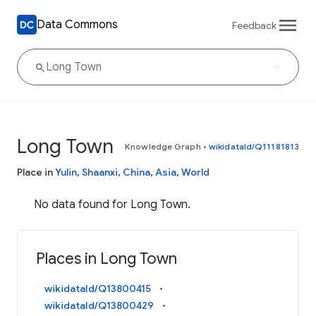
Data Commons
Feedback
Long Town
Knowledge Graph
•
wikidataId/Q11181813
Place in
Yulin
,
Shaanxi
,
China
,
Asia
,
World
No data found for Long Town.
Places in Long Town
wikidataId/Q13800415
wikidataId/Q13800429